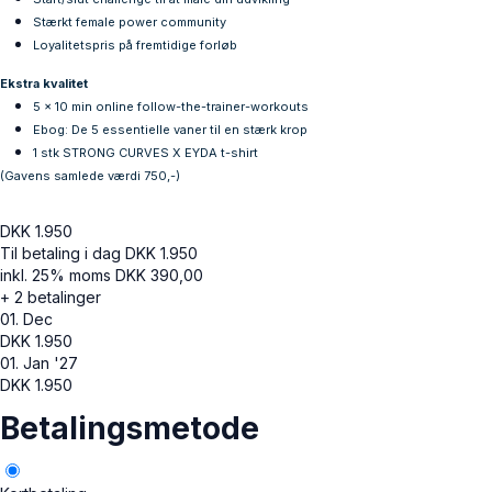
Stærkt female power community
Loyalitetspris på fremtidige forløb
Ekstra kvalitet
5 x 10 min online follow-the-trainer-workouts
Ebog: De 5 essentielle vaner til en stærk krop
1 stk STRONG CURVES X EYDA t-shirt
(Gavens samlede værdi 750,-)
DKK
1.950
Til betaling i dag
DKK
1.950
inkl. 25% moms
DKK
390,00
+ 2 betalinger
01. Dec
DKK
1.950
01. Jan '27
DKK
1.950
Betalingsmetode