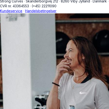
Strong Curves
·
Skanderborgvej 212
·
8260 Viby Jylland
·
Danmark
·
CVR nr. 43364553
·
(+45) 22211090
Kundeservice
·
Handelsbetingelser