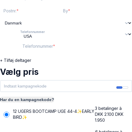
Postnr.
By
Telefonnummer
Telefonnummer
+ Tilføj deltager
Vælg pris
Har du en kampagnekode?
3 betalinger à
12 UGERS BOOTCAMP UGE 44-4✨EARLY
DKK 2.100
DKK
BIRD✨
1.950
6 betalinger à