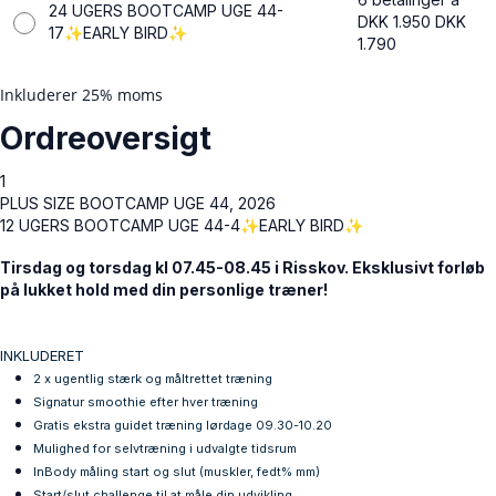
24 UGERS BOOTCAMP UGE 44-
DKK 1.950
DKK
17✨EARLY BIRD✨
1.790
Inkluderer 25% moms
Ordreoversigt
1
PLUS SIZE BOOTCAMP UGE 44, 2026
12 UGERS BOOTCAMP UGE 44-4✨EARLY BIRD✨
Tirsdag og torsdag kl 07.45-08.45 i Risskov. Eksklusivt forløb
på lukket hold med din personlige træner!
INKLUDERET
2 x ugentlig stærk og måltrettet træning
Signatur smoothie efter hver træning
Gratis
ekstra
guidet træning lørdage 09.30-10.20
Mulighed for selvtræning i udvalgte tidsrum
InBody måling start og slut (muskler, fedt% mm)
Start/slut challenge til at måle din udvikling