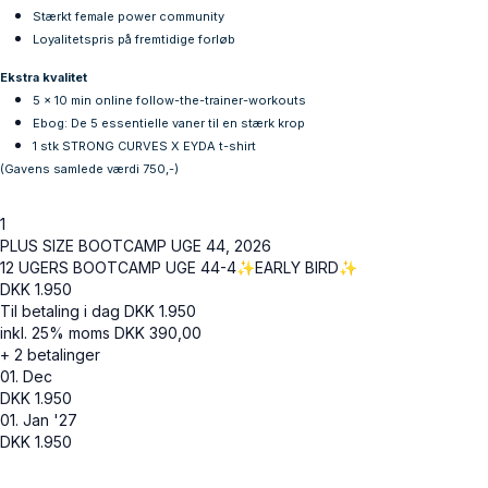
Stærkt female power community
Loyalitetspris på fremtidige forløb
Ekstra kvalitet
5 x 10 min online follow-the-trainer-workouts
Ebog: De 5 essentielle vaner til en stærk krop
1 stk STRONG CURVES X EYDA t-shirt
(Gavens samlede værdi 750,-)
1
PLUS SIZE BOOTCAMP UGE 44, 2026
12 UGERS BOOTCAMP UGE 44-4✨EARLY BIRD✨
DKK
1.950
Til betaling i dag
DKK
1.950
inkl. 25% moms
DKK
390,00
+ 2 betalinger
01. Dec
DKK
1.950
01. Jan '27
DKK
1.950