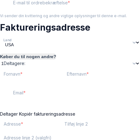
E-mail til ordrebekræftelse
Vi sender din kvittering og andre vigtige oplysninger til denne e-mail.
Faktureringsadresse
Land
Køber du til nogen andre?
Deltagere:
Fornavn
Efternavn
Email
Deltager
Kopiér faktureringsadresse
Adresse
Tilføj linje 2
Adresse linje 2 (valgfri)