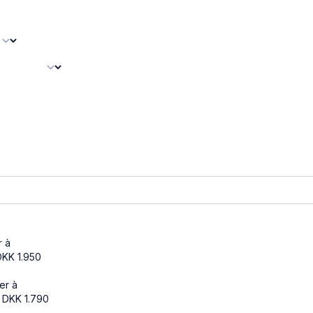
r à
DKK
1.950
er à
DKK
1.790