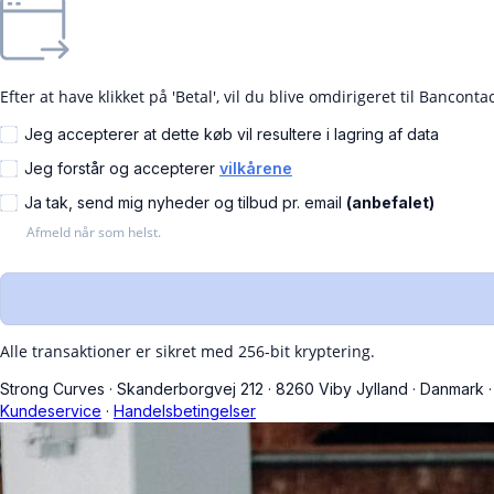
Efter at have klikket på 'Betal', vil du blive omdirigeret til Bancont
Jeg accepterer at dette køb vil resultere i lagring af data
Jeg forstår og accepterer
vilkårene
Ja tak, send mig nyheder og tilbud pr. email
(anbefalet)
Afmeld når som helst.
Alle transaktioner er sikret med 256-bit kryptering.
Strong Curves
·
Skanderborgvej 212
·
8260 Viby Jylland
·
Danmark
·
Kundeservice
·
Handelsbetingelser