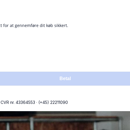
act for at gennemføre dit køb sikkert.
Betal
CVR nr. 43364553
·
(+45) 22211090