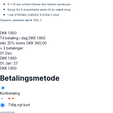
5 x 10 min online follow-the-trainer-workouts
Ebog: De 5 essentielle vaner til en stærk krop
1 stk STRONG CURVES X EYDA t-shirt
(Gavens samlede værdi 750,-)
DKK
1.950
Til betaling i dag
DKK
1.950
inkl. 25% moms
DKK
390,00
+ 2 betalinger
01. Dec
DKK
1.950
01. Jan '27
DKK
1.950
Betalingsmetode
Kortbetaling
Tilføj nyt kort