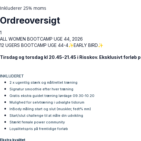
Inkluderer 25% moms
Ordreoversigt
1
ALL WOMEN BOOTCAMP UGE 44, 2026
12 UGERS BOOTCAMP UGE 44-4✨EARLY BIRD✨
Tirsdag og torsdag kl 20.45-21.45 i Risskov. Eksklusivt forløb 
INKLUDERET
2 x ugentlig stærk og måltrettet træning
Signatur smoothie efter hver træning
Gratis
ekstra
guidet træning lørdage 09.30-10.20
Mulighed for selvtræning i udvalgte tidsrum
InBody måling start og slut (muskler, fedt% mm)
Start/slut challenge til at måle din udvikling
Stærkt female power community
Loyalitetspris på fremtidige forløb
Ekstra kvalitet