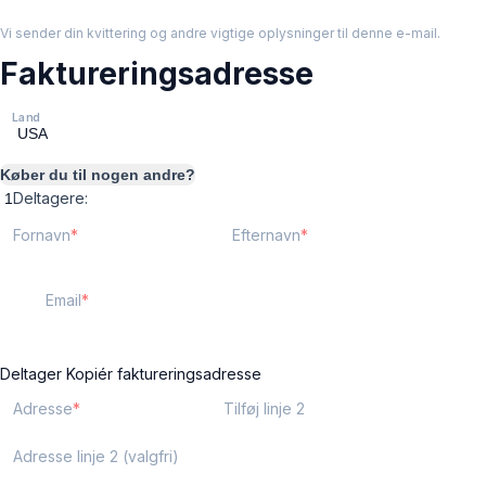
Vi sender din kvittering og andre vigtige oplysninger til denne e-mail.
Faktureringsadresse
Land
Køber du til nogen andre?
Deltagere:
Fornavn
Efternavn
Email
Deltager
Kopiér faktureringsadresse
Adresse
Tilføj linje 2
Adresse linje 2 (valgfri)