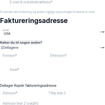
E-mail til ordrebekræftelse
Vi sender din kvittering og andre vigtige oplysninger til denne e-mail.
Faktureringsadresse
Land
Køber du til nogen andre?
Deltagere:
Fornavn
Efternavn
Email
Deltager
Kopiér faktureringsadresse
Adresse
Tilføj linje 2
Adresse linje 2 (valgfri)