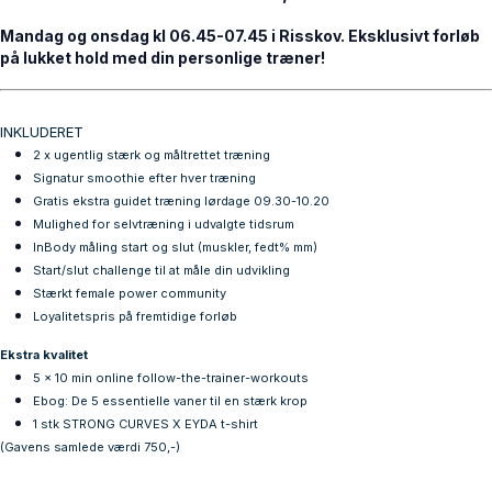
Mandag og onsdag kl 06.45-07.45 i Risskov. Eksklusivt forløb
på lukket hold med din personlige træner!
INKLUDERET
2 x ugentlig stærk og måltrettet træning
Signatur smoothie efter hver træning
Gratis
ekstra
guidet træning lørdage 09.30-10.20
Mulighed for selvtræning i udvalgte tidsrum
InBody måling start og slut (muskler, fedt% mm)
Start/slut challenge til at måle din udvikling
Stærkt female power community
Loyalitetspris på fremtidige forløb
Ekstra kvalitet
5 x 10 min online follow-the-trainer-workouts
Ebog: De 5 essentielle vaner til en stærk krop
1 stk STRONG CURVES X EYDA t-shirt
(Gavens samlede værdi 750,-)