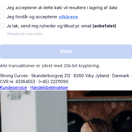
Jeg accepterer at dette køb vil resultere i lagring af data
Jeg forstår og accepterer
vilkårene
Ja tak, send mig nyheder og tilbud pr. email
(anbefalet)
Afmeld når som helst.
Betal
Alle transaktioner er sikret med 256-bit kryptering.
Strong Curves
·
Skanderborgvej 212
·
8260 Viby Jylland
·
Danmark
·
CVR nr. 43364553
·
(+45) 22211090
Kundeservice
·
Handelsbetingelser