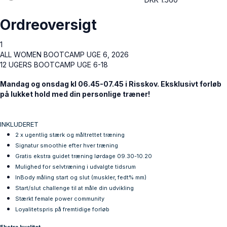
Ordreoversigt
1
ALL WOMEN BOOTCAMP UGE 6, 2026
12 UGERS BOOTCAMP UGE 6-18
Mandag og onsdag kl 06.45-07.45 i Risskov. Eksklusivt forløb
på lukket hold med din personlige træner!
INKLUDERET
2 x ugentlig stærk og måltrettet træning
Signatur smoothie efter hver træning
Gratis
ekstra
guidet træning lørdage 09.30-10.20
Mulighed for selvtræning i udvalgte tidsrum
InBody måling start og slut (muskler, fedt% mm)
Start/slut challenge til at måle din udvikling
Stærkt female power community
Loyalitetspris på fremtidige forløb