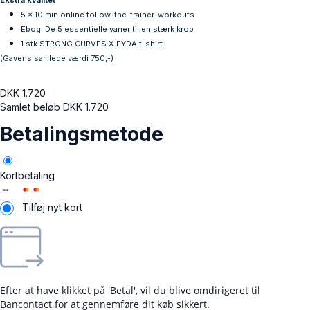
Ekstra kvalitet
5 x 10 min online follow-the-trainer-workouts
Ebog: De 5 essentielle vaner til en stærk krop
1 stk STRONG CURVES X EYDA t-shirt
(Gavens samlede værdi 750,-)
DKK
1.720
Samlet beløb
DKK
1.720
Betalingsmetode
Kortbetaling
Tilføj nyt kort
Efter at have klikket på 'Betal', vil du blive omdirigeret til
Bancontact for at gennemføre dit køb sikkert.