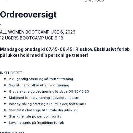
Ordreoversigt
1
ALL WOMEN BOOTCAMP UGE 6, 2026
12 UGERS BOOTCAMP UGE 6-18
Mandag og onsdag kl 07.45-08.45 i Risskov. Eksklusivt forløb
på lukket hold med din personlige træner!
INKLUDERET
2 x ugentlig stærk og måltrettet træning
Signatur smoothie efter hver træning
Gratis
ekstra
guidet træning lørdage 09.30-10.20
Mulighed for selvtræning i udvalgte tidsrum
InBody måling start og slut (muskler, fedt% mm)
Start/slut challenge til at måle din udvikling
Stærkt female power community
Loyalitetspris på fremtidige forløb