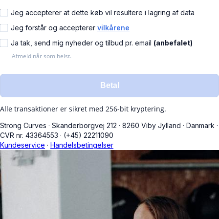
Jeg accepterer at dette køb vil resultere i lagring af data
Jeg forstår og accepterer
vilkårene
Ja tak, send mig nyheder og tilbud pr. email
(anbefalet)
Afmeld når som helst.
Betal
Alle transaktioner er sikret med 256-bit kryptering.
Strong Curves
·
Skanderborgvej 212
·
8260 Viby Jylland
·
Danmark
·
CVR nr. 43364553
·
(+45) 22211090
Kundeservice
·
Handelsbetingelser