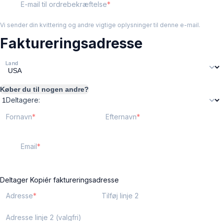
E-mail til ordrebekræftelse
Vi sender din kvittering og andre vigtige oplysninger til denne e-mail.
Faktureringsadresse
Land
Køber du til nogen andre?
Deltagere:
Fornavn
Efternavn
Email
Deltager
Kopiér faktureringsadresse
Adresse
Tilføj linje 2
Adresse linje 2 (valgfri)