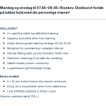
Mandag og onsdag kl 07.45-08.45 i Risskov. Eksklusivt forløb
på lukket hold med din personlige træner!
INKLUDERET
2 x ugentlig stærk og måltrettet træning
Signatur smoothie efter hver træning
Gratis
ekstra
guidet træning lørdage 09.30-10.20
Mulighed for selvtræning i udvalgte tidsrum
InBody måling start og slut (muskler, fedt% mm)
Start/slut challenge til at måle din udvikling
Stærkt female power community
Loyalitetspris på fremtidige forløb
Ekstra kvalitet
5 x 10 min online follow-the-trainer-workouts
Ebog: De 5 essentielle vaner til en stærk krop
1 stk STRONG CURVES X EYDA t-shirt
(Gavens samlede værdi 750,-)