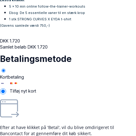
Ekstra kvalitet
5 x 10 min online follow-the-trainer-workouts
Ebog: De 5 essentielle vaner til en stærk krop
1 stk STRONG CURVES X EYDA t-shirt
(Gavens samlede værdi 750,-)
DKK
1.720
Samlet beløb
DKK
1.720
Betalingsmetode
Kortbetaling
Tilføj nyt kort
Efter at have klikket på 'Betal', vil du blive omdirigeret til
Bancontact for at gennemføre dit køb sikkert.