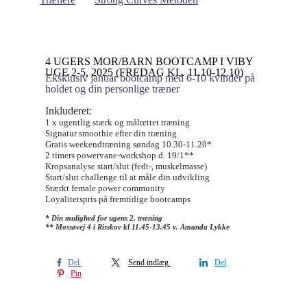
4 UGERS MOR/BARN BOOTCAMP I VIBY
UGE 2-5, 2025 (FREDAG KL. 11.10-12.10)
Eksklusiv januar bootcamp med 6-10 kvinder på
holdet og din personlige træner
Inkluderet:
1 x ugentlig stærk og målrettet træning
Signatur smoothie efter din træning
Gratis weekendtræning søndag 10.30-11.20*
2 timers powervane-workshop d. 19/1**
Kropsanalyse start/slut (fedt-, muskelmasse)
Start/slut challenge til at måle din udvikling
Stærkt female power community
Loyalitetspris på fremtidige bootcamps
* Din mulighed for ugens 2. træning
** Mossøvej 4 i Risskov kl 11.45-13.45 v. Amanda Lykke
Del
Send indlæg
Del
Pin