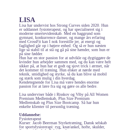
LISA
Lisa har undervist hos Strong Curves siden 2020. Hun
er uddannet fysioterapeut, og har specialiseret sig i
moderne smertevidenskab. Med en baggrund som
gymnast, konkurrence danser, og mange års erfaring
med CrossFit kan I nok forestille jer, at energi og
faglighed går op i højere enhed. Og så er hun næsten
lige så stabil til at stå og gå på sine hænder, som hun er
på sine fødder.
Hun har en stor passion for at udvikle og dygtiggøre de
kvinder hun arbejder sammen med, og du kan være helt
sikker på, at hun har et godt og sjovt trick i ærmet, når
det kommer til træning. Hun elsker at nørde med
teknik, smidighed og styrke, så du kan blive så mobil
og stærk som mulig i din hverdag.
Kendetegnende for Lisa må være hendes enorme
passion for at lære fra sig og gøre os alle bedre.
Lisa underviser både i Risskov og Viby på All Women
Premium Medlemskab, Plus Size Premium
Medlemskab og Plus Size Bootcamp. Så har hun
enkelte klienter til personlig træning.
Ud
dannelse:
Fysioterapeut
Kurser: Jacob Beerman Styrketræning, Dansk selskab
for sportsfysiorerapi: ryg, knæ/ankel, hofte, skulder,