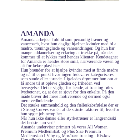
AMANDA
Amanda arbejder fuldtid som personlig træner og
vanecoach, hvor hun dagligt hjælper kvinder med bl.a.
madro, træningsglæde og vaneændringer. Og hun har
mange uddannelser og erfaring at trække på, når det
kommer til at lykkes med hendes klienter. Kendetegnet
for Amanda er hendes store smil, nærværende væsen og
alt for lækre playlister.
Hun brænder for at hjælpe kvinder med at finde madro
og nå til et punkt hvor ingen fødevarer kategoriseres
som sunde eller usunde. Ligeledes drømmer hun om at
få andre til at opleve glæden og friheden ved
bevægelse. Det er vigtigt for hende, at træning føles
lystbetonet, og at det er sjovt for den enkelte. På den
måde bliver det mere motiverende og dermed også
mere vedholdende.
Det stærke sammenhold og den fælleskabsfølelse der er
i Strong Curves var én af de største faktorer til, hvorfor
hun søgte job netop her.
Når hun ikke danser eller styrketræner er langrendsski
det bedste hun ved!
Amanda underviser primært på vores All Women
Premium Medlemskab og Plus Size Premium
Medlemskab i Viby og Mor/barn træning i Risskov.