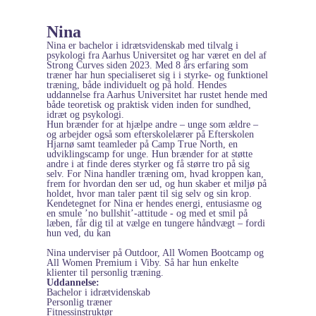
Nina
Nina er bachelor i idrætsvidenskab med tilvalg i
psykologi fra Aarhus Universitet og har været en del af
Strong Curves siden 2023. Med 8 års erfaring som
træner har hun specialiseret sig i i styrke- og funktionel
træning, både individuelt og på hold. Hendes
uddannelse fra Aarhus Universitet har rustet hende med
både teoretisk og praktisk viden inden for sundhed,
idræt og psykologi.
Hun brænder for at hjælpe andre – unge som ældre –
og arbejder også som efterskolelærer på Efterskolen
Hjarnø samt teamleder på Camp True North, en
udviklingscamp for unge. Hun brænder for at støtte
andre i at finde deres styrker og få større tro på sig
selv. For Nina handler træning om, hvad kroppen kan,
frem for hvordan den ser ud, og hun skaber et miljø på
holdet, hvor man taler pænt til sig selv og sin krop.
Kendetegnet for Nina er hendes energi, entusiasme og
en smule ’no bullshit’-attitude - og med et smil på
læben, får dig til at vælge en tungere håndvægt – fordi
hun ved, du kan
Nina underviser på Outdoor, All Women Bootcamp og
All Women Premium i Viby. Så har hun enkelte
klienter til personlig træning.
Uddannelse:
Bachelor i idrætvidenskab
Personlig træner
Fitnessinstruktør