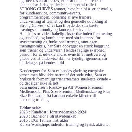
og blev fastansat i 2023, efter at hun afsluttede sin
uddannelse. I dag spiller hun en central rolle i
STRONG CURVES teamet, hvor hun bl.a. er ansvarlig
for kundeservice, community-events,
programmeringen, oplæring af nye trænere,
undervisning af teamet og den generelle udvikling af
Strong Curves - så vi kan tilbyde det stærkteste
træningscommunity og koncept for kvinder.
Hun har stor videnskabelig ekspertise inden for træning
og sundhed, og kombineret med sin interesse for
styrketræning og funktionel træning samt egen
træningspraksis, har Sara opbygget en stærk baggrund
som træner og underviser. Hendes faglige skarphed,
passion for at udvikle andre, evne til at motivere og
glæde ved at undervise skinner tydeligt igennem, når
du deltager på hendes hold.
Kendetegnet for Sara er hendes glade og energiske
væsen men bliv ikke narret af det søde ydre, Sara er
brølstærk formentligt trænerteamets stærkeste kvinde –
og det siger ikke så lidt!
Sara underviser i Risskov på All Women Premium
Medlemskab, Plus Size Premium Medlemskab og Plus
Size Bootcamp. Så har hun enkelte klienter til
personlig træning.
Uddannelse:
2023 : Kandidat i Idrætsvidenskab 2024
2020 : Bachelor i Idrætsvidenskab
2016 : DGI Fitness instruktør
Kurser/workshops indenfor træning og fysisk aktivitet