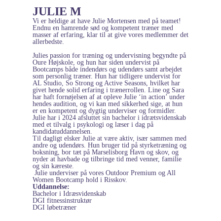
JULIE M
Vi er heldige at have Julie Mortensen med på teamet!
Endnu en hamrende sød og kompetent træner med
masser af erfaring, klar til at give vores medlemmer det
allerbedste.
Julies passion for træning og undervisning begyndte på
Oure Højskole, og hun har siden undervist på
Bootcamps både indendørs og udendørs samt arbejdet
som personlig træner. Hun har tidligere undervist for
AL Studio, So Strong og Active Seasons, hvilket har
givet hende solid erfaring i trænerrollen. Line og Sara
har haft fornøjelsen af at opleve Julie ‘in action’ under
hendes audition, og vi kan med sikkerhed sige, at hun
er en kompetent og dygtig underviser og formidler.
Julie har i 2024 afsluttet sin bachelor i idrætsvidenskab
med et tilvalg i psykologi og læser i dag på
kandidatuddannelsen.
Til dagligt elsker Julie at være aktiv, især sammen med
andre og udendørs. Hun bruger tid på styrketræning og
boksning, bor tæt på Marselisborg Havn og skov, og
nyder at havbade og tilbringe tid med venner, familie
og sin kæreste.
Julie underviser på vores Outdoor Premium og All
Women Bootcamp hold i Risskov.
Uddannelse:
Bachelor i Idræsvidenskab
DGI fitnessinstruktør
DGI løbetræner