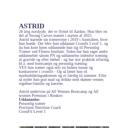
ASTRID
26 årig nordjyde, der er flyttet til Aarhus. Hun blev en
del af Strong Curves teamet i starten af 2025.
Astrid startede sin trænerrejse i 2019 i Australien, hvor
hun boede. Der blev hun uddannet Crossfit Level 1, og
da hun kom hjem uddannede hun sig til Personlig
Træner ved Fitness Institute. Siden har hun taget andre
uddannelser såsom PN og uddannelse indenfor træning
af gravide og efter fødsel - og har stor praktisk erfaring
bl.a. med bootcamps og personlig træning.
YES hun træner også selv en hulens masse og
konkurrerer i crossfit - Og så læser hun til
markedsføringsøkonom og er færdig til sommer. Eller
så nyder hun god mad og drikke med skønne venner,
regnbue-familie og kæreste.
Astrid undervise på All Women Bootcamp og All
women Premium i Risskov.
Uddannelse:
Personlig træner
Precision Nutrition Coach
CrossFit Level 1