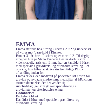
EMMA
Emma startede hos Strong Curves i 2022 og underviser
på vores mor/barn-hold i Risskov.
Hun er 31 år, bor i Risskov og er mor til 2.
Til dagligt
arbejder hun på Steno Diabetes Center Aarhus som
videnskabelig assistent. Emma har en kandidat i Idræt
med speciale i graviditets- og efterfødselstræning – et
område, hun håber at skrive sin fremtidige Ph.d.-
afhandling inden for.
Emma er desuden medvært på podcasten MORtion for
gravide og nybagte mødre samt medstifter af MORtions
træneruddannelse, der henvender sig til
sundhedsfaglige, som ønsker specialisering i
graviditets- og efterfødselstræning.
Uddannelse:
Bachelor i Idræt
Kandidat i Idræt med speciale i graviditets- og
efterfødselstræning