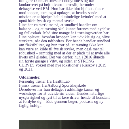
tidligere Danmarksmester i bodyfitness og har
konkurreret på højt niveau i crossfit, herunder
deltagelse ved EM. Hun har ikke blot hjulpet atleter
mod toppen, men også opdaget, at hendes sande
mission er at hjælpe 'helt almindelige kvinder' med at
opnå både fysisk og mental styrke.
Line har en stærk tro på, at sundhed handler om
balance – og at træning skal kunne forenes med nydelse
og fællesskab. Med sine mange år i træningsverden har
Line oplevet, hvordan kroppen kan udvikle sig og blive
stærkere, når den udfordres. For hende handler sundhed
om fleksibilitet, og hun tror på, at træning ikke kun
kan være en kilde til fysisk styrke, men også mental
robusthed – samtidig med at der er plads til at nyde alle
livets små glæder. Det var derfor, hun i 2016 åbnede
sin første garage i Viby, og siden er STRONG
CURVES vokset med nye lokationer i Risskov i 2019
og 2021.
Uddannelse:
Personlig træner fra HealthLab
Fysisk træner fra Aalborg Sportshøjskole
Derudover har hun deltaget i adskillige kurser og
workshops for at udvide sin viden. Hendes naturlige
nysgerrighed og lyst til at lære driver hende til konstant
at fordybe sig – både gennem bøger, podcasts og ny
faglig indsigt.