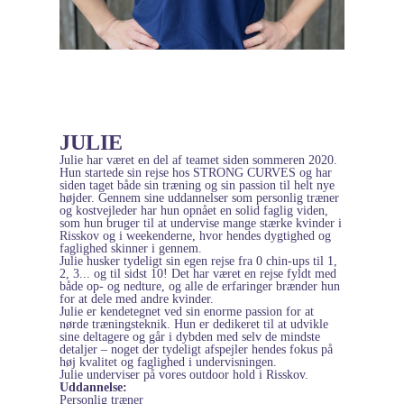
JULIE
Julie har været en del af teamet siden sommeren 2020.
Hun startede sin rejse hos STRONG CURVES og har
siden taget både sin træning og sin passion til helt nye
højder. Gennem sine uddannelser som personlig træner
og kostvejleder har hun opnået en solid faglig viden,
som hun bruger til at undervise mange stærke kvinder i
Risskov og i weekenderne, hvor hendes dygtighed og
faglighed skinner i gennem.
Julie husker tydeligt sin egen rejse fra 0 chin-ups til 1,
2, 3... og til sidst 10! Det har været en rejse fyldt med
både op- og nedture, og alle de erfaringer brænder hun
for at dele med andre kvinder.
Julie er kendetegnet ved sin enorme passion for at
nørde træningsteknik. Hun er dedikeret til at udvikle
sine deltagere og går i dybden med selv de mindste
detaljer – noget der tydeligt afspejler hendes fokus på
høj kvalitet og faglighed i undervisningen.
Julie underviser på vores outdoor hold i Risskov.
Uddannelse:
Personlig træner