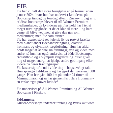
FIE
Fie har vi haft den store fornøjelse af på teamet siden
januar 2024, hvor hun har undervist kvinderne på
Bootcamp tirsdag og torsdag aften i Risskov. I dag er to
af disse bootcamps blevet til All Women Premium-
medlemskaber, da kvinderne på Fies hold har fået så
meget træningsglæde, at de er klar til mere – og bare
gerne vil blive ved med at give den gas som
medlemmer, med Fie som træner.
Fie har trænet stort set hele sit liv og prøvet kræfter
med blandt andet ridebanespringning, crossfit,
ironmans og olympisk vægtløftning.
Hun har altid
holdt meget af at dele sin træningsglæde og viden med
andre, så hun har også undervist på både Bootcamps,
crossfithold og i olympisk vægtløftning. “Det giver
mig så meget energi, at hjælpe andre godt igang eller
videre på deres træningsrejse”.
Fie kaster sig ofte ud i vilde ting – bogstaveligt talt.
Hun springer faldskærm og har gjort det mere end 500
gange. Hun har gået 100 km på under 24 timer til
Mammutmarch og så har gennemført flere Ironmans -
en vaske ægte power kvinde!
Fie underviser på All Women Premium og All Women
Bootcamp i Risskov.
Uddannelse:
Kurser/workshops indenfor træning og fysisk aktivitet