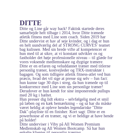
DITTE
Ditte og Line går way back! Faktisk startede deres
samarbejde helt tilbage i 2014, hvor Ditte trænede
atletik fitness med Line som coach. Siden 2019 har
Ditte undervist et hav af seje kvinder, og i dag er hun
en helt uundværlig del af STRONG CURVES' teamet
bag kulissen. Med sin brede vifte af kompetencer er
hun med til at sikre, at vi konstant udvikler os og
fastholder det høje professionelle niveau – til glæde for
vores voksende medlemsskare og dygtige trænere.
Ditte er en erfaren og veluddannet træner med titlerne
personlig træner, kostvejleder og TRX-instruktør i
bagagen. Og som tidligere atletik fitness-atlet ved hun
præcis, hvad det vil sige at presse sig selv – fun fact:
hun kunne tage 30 dips i streg, da hun trænede op til
konkurrence med Line som sin personlige træner!
Derudover er hun kendt for sine imponerende pullups
med 20 kg i bæltet.
Hun presser dig lidt ekstra – selvfølgelig med et smil
på læben og en kæk bemærkning – og så har du måske
været heldig at opleve hendes legendariske "Ditte
Dak"-playliste til en finisher.
Kort sagt: Ditte er en
powerhouse af en træner, og vi er heldige at have hende
på holdet!
Ditte underviser i Viby på All Women Premium
Medlemskab og All Women Bootcamp. Så har hun
enkelte klienter til personlig træning.