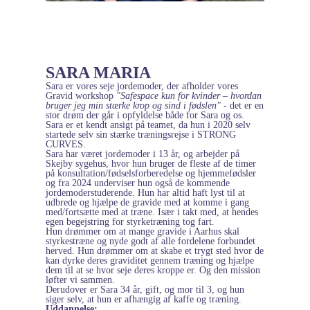
SARA MARIA
Sara er vores seje jordemoder, der afholder vores
Gravid workshop
"Safespace kun for kvinder – hvordan
bruger jeg min stærke krop og sind i fødslen" -
det er en
stor drøm der går i opfyldelse både for Sara og os.
Sara er et kendt ansigt på teamet, da hun i 2020 selv
startede selv sin stærke træningsrejse i STRONG
CURVES.
Sara har været jordemoder i 13 år, og arbejder på
Skejby sygehus, hvor hun bruger de fleste af de timer
på konsultation/fødselsforberedelse og hjemmefødsler
og fra 2024 underviser hun også de kommende
jordemoderstuderende. Hun har altid haft lyst til at
udbrede og hjælpe de gravide med at komme i gang
med/fortsætte med at træne. Især i takt med, at hendes
egen begejstring for styrketræning tog fart.
Hun drømmer om at mange gravide i Aarhus skal
styrkestræne og nyde godt af alle fordelene forbundet
herved. Hun drømmer om at skabe et trygt sted hvor de
kan dyrke deres graviditet gennem træning og hjælpe
dem til at se hvor seje deres kroppe er. Og den mission
løfter vi sammen.
Derudover er Sara 34 år, gift, og mor til 3, og hun
siger selv, at hun er afhængig af kaffe og træning.
Uddannelse: