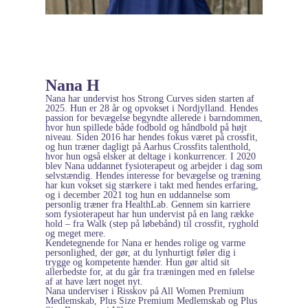
Nana H
Nana har undervist hos Strong Curves siden starten af
2025. Hun er 28 år og opvokset i Nordjylland. Hendes
passion for bevægelse begyndte allerede i barndommen,
hvor hun spillede både fodbold og håndbold på højt
niveau. Siden 2016 har hendes fokus været på crossfit,
og hun træner dagligt på Aarhus Crossfits talenthold,
hvor hun også elsker at deltage i konkurrencer. I 2020
blev Nana uddannet fysioterapeut og arbejder i dag som
selvstændig. Hendes interesse for bevægelse og træning
har kun vokset sig stærkere i takt med hendes erfaring,
og i december 2021 tog hun en uddannelse som
personlig træner fra HealthLab. Gennem sin karriere
som fysioterapeut har hun undervist på en lang række
hold – fra Walk (step på løbebånd) til crossfit, ryghold
og meget mere.
Kendetegnende for Nana er hendes rolige og varme
personlighed, der gør, at du lynhurtigt føler dig i
trygge og kompetente hænder. Hun gør altid sit
allerbedste for, at du går fra træningen med en følelse
af at have lært noget nyt.
Nana underviser i Risskov på All Women Premium
Medlemskab, Plus Size Premium Medlemskab og Plus