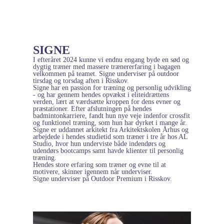
SIGNE
I efteråret 2024 kunne vi endnu engang byde en sød og
dygtig træner med massere trænererfaring i bagagen
velkommen på teamet. Signe underviser på outdoor
tirsdag og torsdag aften i Risskov.
Signe har en passion for træning og personlig udvikling
- og har gennem hendes opvækst i eliteidrættens
verden, lært at værdsætte kroppen for dens evner og
præstationer. Efter afslutningen på hendes
badmintonkarriere, fandt hun nye veje indenfor crossfit
og funktionel træning, som hun har dyrket i mange år.
Signe er uddannet arkitekt fra Arkitektskolen Århus og
arbejdede i hendes studietid som træner i tre år hos AL
Studio, hvor hun underviste både indendørs og
udendørs bootcamps samt havde klienter til personlig
træning.
Hendes store erfaring som træner og evne til at
motivere, skinner igennem når underviser.
Signe underviser på Outdoor Premium i Risskov.