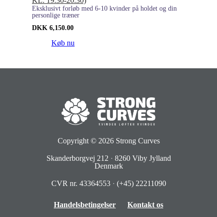
KL. 19.30-20.30)
Eksklusivt forløb med 6-10 kvinder på holdet og din
personlige træner
DKK
6,150.00
Køb nu
Copyright © 2026
Strong Curves
Skanderborgvej 212
·
8260 Viby Jylland
Denmark
CVR nr. 43364553
·
(+45) 22211090
Handelsbetingelser
Kontakt os