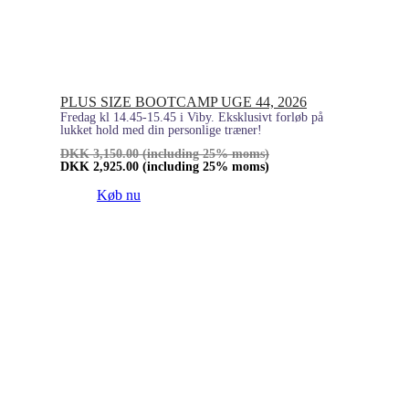
PLUS SIZE BOOTCAMP UGE 44, 2026
Fredag kl 14.45-15.45 i Viby. Eksklusivt forløb på
lukket hold med din personlige træner!
DKK
3,150.00
(including 25% moms)
DKK
2,925.00
(including 25% moms)
Køb nu