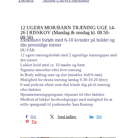
12 UGERS MOR/BARN TRÆNING UGE 14-
26 I RISSKOV (Mandag & onsdag kl. 08.50-
09.50)
Eksklusivt forløb med 6-10 kvinder på holdet og
din personlige træner
DU FÅR:
12 ugers træningsforløb med 2 ugentlige træningspas med
din træner
Lukket hold med ca. 10 mødre og børn
Signatur smoothie efter hver træning
In Body måling start og slut (muskler, fedt% mm)
Mulighed for ekstra træning lørdag 9.30-10.20 (free)
6 små podcast afsnit som skal klæde dig på til træning
efter fødslen
Hjemmetræningsprogram, tilpasset til efter fødslen
Medlem af lukket facebookgruppe med mulighed for at
stille spørgsmål til jordemoder Sara Kastrup
Del
Send indlæg
Del
Pin