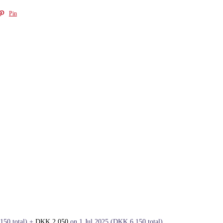
Pin
,150
total)
+
DKK
2,050
on 1 Jul 2025
(
DKK
6,150
total)