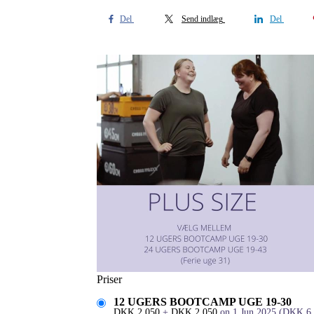
Del
Send indlæg
Del
Priser
12 UGERS BOOTCAMP UGE 19-30
DKK
2,050
+
DKK
2,050
on 1 Jun 2025
(
DKK
6