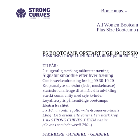
Bootcamps
All Women Bootcam
Plus Size Bootcamp
PS BOOTCAMP, OPSTART UGE 19 I RISSKO
Eksklusivt forløb med 6-10 kvinder på holdet og 
DU FÅR:
2 x ugentlig stærk og måltrettet træning
Signatur smoothie efter hver træning
Gratis weekendtræning lørdag 09.30-10.20
Kropsanalyse start/slut (fedt-, muskelmasse)
Start/slut challenge til at måle din udvikling
Stærkt community med seje kvinder
Loyalitetspris på fremtidige bootcamps
Ekstra kvalitet
5 x 10 min online follow-the-trainer-workouts
Ebog: De 5 essentielle vaner til en stærk krop
1 stk STRONG CURVES X EYDA t-shirt
(Gavens samlede værdi 750,-)
STÆRKERE ∙ SUNDERE・GLADERE