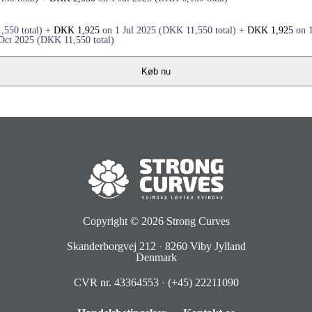
1,550
total)
+
DKK
1,925
on 1 Jul 2025
(
DKK
11,550
total)
+
DKK
1,925
on 
Oct 2025
(
DKK
11,550
total)
Køb nu
Copyright © 2026
Strong Curves
Skanderborgvej 212
·
8260 Viby Jylland
Denmark
CVR nr. 43364553
·
(+45) 22211090