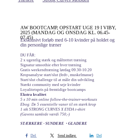
AW BOOTCAMP, OPSTART UGE 19 I VIBY,
2025 (MANDAG OG ONSDAG KL. 06.45-
07.45)
Eksklusivt forløb med 6-10 kvinder på holdet og
din personlige træner
DU FÅR:
2 x ugentlig stærk og måltrettet træning
Signatur smoothie efter hver træning
Gratis weekendtræning lørdag 09.30-10.20
Kropsanalyse start/slut (fedt-, muskelmasse)
Start/slut challenge til at måle din udvikling
Stærkt community med seje kvinder
Loyalitetspris på fremtidige bootcamps
Ekstra kvalitet
5 x 10 min online follow-the-trainer-workouts
Ebog: De 5 essentielle vaner til en stærk krop
1 stk STRONG CURVES X EYDA t-shirt
(Gavens samlede værdi 750,-)
STÆRKERE ∙ SUNDERE・GLADERE
Del
Send indlæg
Del