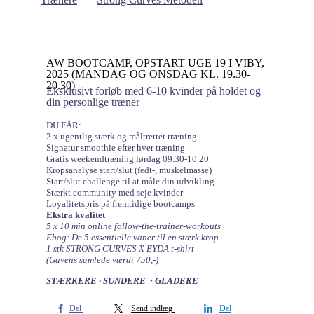
AW BOOTCAMP, OPSTART UGE 19 I VIBY,
2025 (MANDAG OG ONSDAG KL. 19.30-
20.30)
Eksklusivt forløb med 6-10 kvinder på holdet og
din personlige træner
DU FÅR:
2 x ugentlig stærk og måltrettet træning
Signatur smoothie efter hver træning
Gratis weekendtræning lørdag 09.30-10.20
Kropsanalyse start/slut (fedt-, muskelmasse)
Start/slut challenge til at måle din udvikling
Stærkt community med seje kvinder
Loyalitetspris på fremtidige bootcamps
Ekstra kvalitet
5 x 10 min online follow-the-trainer-workouts
Ebog: De 5 essentielle vaner til en stærk krop
1 stk STRONG CURVES X EYDA t-shirt
(Gavens samlede værdi 750,-)
STÆRKERE ∙ SUNDERE・GLADERE
Del
Send indlæg
Del