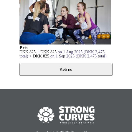
Pris
DKK
825
+
DKK
825
on 1 Aug 2025
(
DKK
2,475
total)
+
DKK
825
on 1 Sep 2025
(
DKK
2,475
total)
Køb nu