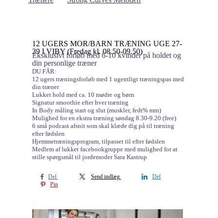
12 UGERS MOR/BARN TRÆNING UGE 27-
39 I VIBY (Fredag kl. 08.50-09.50)
Eksklusivt forløb med 6-10 kvinder på holdet og
din personlige træner
DU FÅR:
12 ugers træningsforløb med 1 ugentligt træningspas med
din træner
Lukket hold med ca. 10 mødre og børn
Signatur smoothie efter hver træning
In Body måling start og slut (muskler, fedt% mm)
Mulighed for en ekstra træning søndag 8.30-9.20 (free)
6 små podcast afsnit som skal klæde dig på til træning
efter fødslen
Hjemmetræningsprogram, tilpasset til efter fødslen
Medlem af lukket facebookgruppe med mulighed for at
stille spørgsmål til jordemoder Sara Kastrup
Del
Send indlæg
Del
Pin