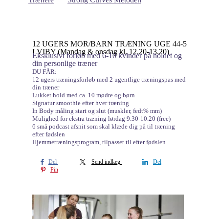
12 UGERS MOR/BARN TRÆNING UGE 44-5
I VIBY (Mandag & onsdag kl. 12.20-13.20)
Eksklusivt forløb med 6-10 kvinder på holdet og
din personlige træner
DU FÅR:
12 ugers træningsforløb med 2 ugentlige træningspas med
din træner
Lukket hold med ca. 10 mødre og børn
Signatur smoothie efter hver træning
In Body måling start og slut (muskler, fedt% mm)
Mulighed for ekstra træning lørdag 9.30-10.20 (free)
6 små podcast afsnit som skal klæde dig på til træning
efter fødslen
Hjemmetræningsprogram, tilpasset til efter fødslen
Del
Send indlæg
Del
Pin