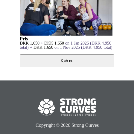
Pris
DKK
1,650
+
DKK
1,650
on 1 Jan 2026
(
DKK
4,950
total)
+
DKK
1,650
on 1 Nov 2025
(
DKK
4,950
total)
Køb nu
Copyright © 2026
Strong Curves