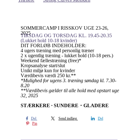
SOMMERCAMP I RISSKOV UGE 23-26,
2025
TIRSDAG OG TORSDAG KL. 19.45-20.35
(Lukket hold 10-18 kvinder)
DIT FORLØB INDEHOLDER:
4 ugers træning med personlig træner
2 x ugentlig træning - lukket hold (10-18 pers.)
Weekend fællestræning (free)*
Kropsanalyse start/slut
Unikt miljø kun for kvinder
Værdibevis værdi 250 kr.**
*Mulighed for ugens 3. træning søndag kl. 7.30-
8.20
**Værdibevis gælder til alle hold med opstart uge
32, 2025
STÆRKERE ∙ SUNDERE・GLADERE
Del
Send indlæg
Del
Pin