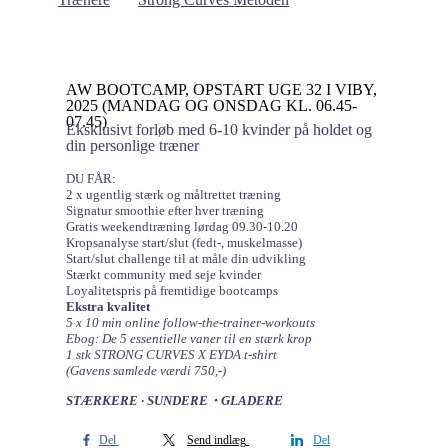
AW BOOTCAMP, OPSTART UGE 32 I VIBY,
2025 (MANDAG OG ONSDAG KL. 06.45-
07.45)
Eksklusivt forløb med 6-10 kvinder på holdet og
din personlige træner
DU FÅR:
2 x ugentlig stærk og måltrettet træning
Signatur smoothie efter hver træning
Gratis weekendtræning lørdag 09.30-10.20
Kropsanalyse start/slut (fedt-, muskelmasse)
Start/slut challenge til at måle din udvikling
Stærkt community med seje kvinder
Loyalitetspris på fremtidige bootcamps
Ekstra kvalitet
5 x 10 min online follow-the-trainer-workouts
Ebog: De 5 essentielle vaner til en stærk krop
1 stk STRONG CURVES X EYDA t-shirt
(Gavens samlede værdi 750,-)
STÆRKERE ∙ SUNDERE・GLADERE
Del
Send indlæg
Del