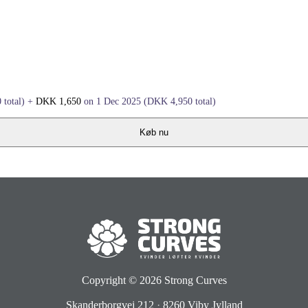
0
total)
+
DKK
1,650
on 1 Dec 2025
(
DKK
4,950
total)
Køb nu
Copyright © 2026
Strong Curves
Skanderborgvej 212
·
8260 Viby Jylland