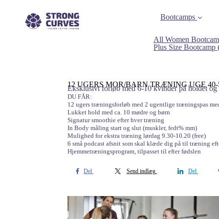
Bootcamps
All Women Bootcam
Plus Size Bootcamp
12 UGERS MOR/BARN TRÆNING UGE 40-51 I VI
Eksklusivt forløb med 6-10 kvinder på holdet og 
DU FÅR:
12 ugers træningsforløb med 2 ugentlige træningspas med
Lukket hold med ca. 10 mødre og børn
Signatur smoothie efter hver træning
In Body måling start og slut (muskler, fedt% mm)
Mulighed for ekstra træning lørdag 9.30-10.20 (free)
6 små podcast afsnit som skal klæde dig på til træning eft
Hjemmetræningsprogram, tilpasset til efter fødslen
Del
Send indlæg
Del