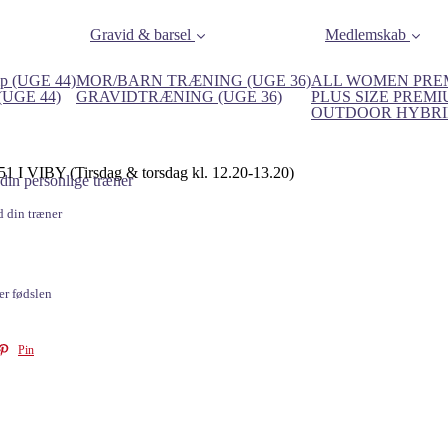
Gravid & barsel
Medlemskab
p (UGE 44)
MOR/BARN TRÆNING (UGE 36)
ALL WOMEN PREM
 (UGE 44)
GRAVIDTRÆNING (UGE 36)
PLUS SIZE PREMI
OUTDOOR HYBRID
BY (Tirsdag & torsdag kl. 12.20-13.20)
din personlige træner
 din træner
er fødslen
Pin