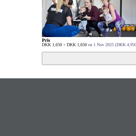
Pris
DKK
1,650
+
DKK
1,650
on 1 Nov 2025
(
DKK
4,95