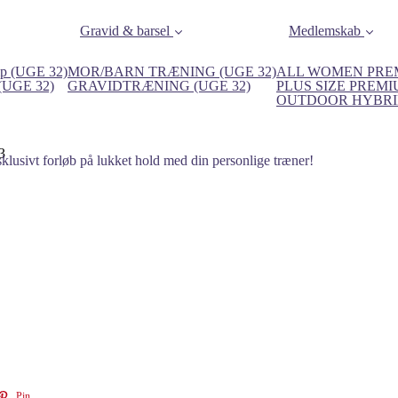
Gravid & barsel
Medlemskab
p (UGE 32)
MOR/BARN TRÆNING (UGE 32)
ALL WOMEN PREM
 (UGE 32)
GRAVIDTRÆNING (UGE 32)
PLUS SIZE PREMI
OUTDOOR HYBRID
3
lusivt forløb på lukket hold med din personlige træner!
Pin