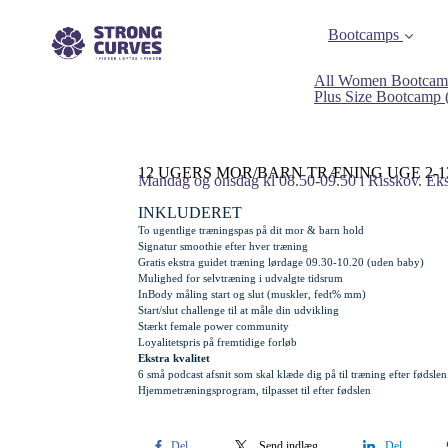
Bootcamps
All Women Bootcam
Plus Size Bootcamp
12 UGERS MOR/BARN TRÆNING UGE 2-1
Mandag og onsdag kl 08.50-09.50 i Risskov. Eksk
INKLUDERET
To ugentlige træningspas på dit mor & barn hold
Signatur smoothie efter hver træning
Gratis
ekstra
guidet træning lørdage 09.30-10.20 (uden baby)
Mulighed for selvtræning i udvalgte tidsrum
InBody måling start og slut (muskler, fedt% mm)
Start/slut challenge til at måle din udvikling
Stærkt female power community
Loyalitetspris på fremtidige forløb
Ekstra kvalitet
6 små podcast afsnit som skal klæde dig på til træning efter fødslen
Hjemmetræningsprogram, tilpasset til efter fødslen
Del
Send indlæg
Del