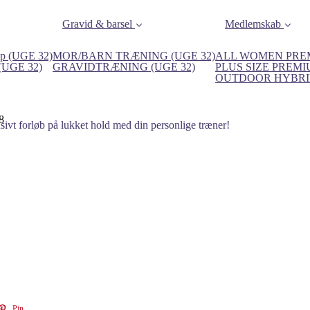
Gravid & barsel
Medlemskab
p (UGE 32)
MOR/BARN TRÆNING (UGE 32)
ALL WOMEN PREM
 (UGE 32)
GRAVIDTRÆNING (UGE 32)
PLUS SIZE PREMI
OUTDOOR HYBRID
8
ivt forløb på lukket hold med din personlige træner!
Pin