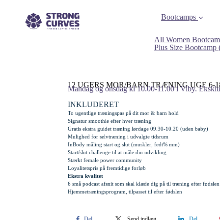
Bootcamps
All Women Bootcam
Plus Size Bootcamp
12 UGERS MOR/BARN TRÆNING UGE 6-1
Mandag og onsdag kl 10.00-11.00 i Viby. Eksklus
INKLUDERET
To ugentlige træningspas på dit mor & barn hold
Signatur smoothie efter hver træning
Gratis
ekstra
guidet træning lørdage 09.30-10.20 (uden baby)
Mulighed for selvtræning i udvalgte tidsrum
InBody måling start og slut (muskler, fedt% mm)
Start/slut challenge til at måle din udvikling
Stærkt female power community
Loyalitetspris på fremtidige forløb
Ekstra kvalitet
6 små podcast afsnit som skal klæde dig på til træning efter fødslen
Hjemmetræningsprogram, tilpasset til efter fødslen
Del
Send indlæg
Del