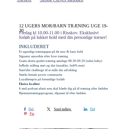
12 UGERS MOR/BARN TRÆNING UGE 19-
30
Fredag kl 10.00-11.00 i Risskov. Eksklusivt
forløb på lukket hold med din personlige træner!
INKLUDERET
Et ugentligt træningspas på dit mor & barn hold
Signatur smoothie efter hver træning
Gratis
ekstra
guidet træning søndage 08.30-09.20 (uden baby)
InBody måling start og slut (muskler, fedt% mm)
Start/slut challenge til at måle din udvikling
Stærkt female power community
Loyalitetspris på fremtidige forløb
Ekstra kvalitet
6 små podcast afsnit som skal klæde dig på til træning efter fødslen
Hjemmetræningsprogram, tilpasset til efter fødslen
Del
Send indlæg
Del
Pin