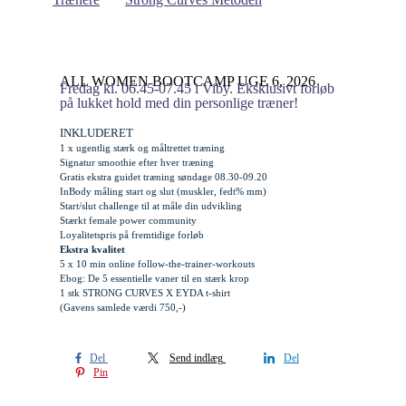
ALL WOMEN BOOTCAMP UGE 6, 2026
Fredag kl. 06.45-07.45 i Viby. Eksklusivt forløb
på lukket hold med din personlige træner!
INKLUDERET
1 x ugentlig stærk og måltrettet træning
Signatur smoothie efter hver træning
Gratis
ekstra
guidet træning søndage 08.30-09.20
InBody måling start og slut (muskler, fedt% mm)
Start/slut challenge til at måle din udvikling
Stærkt female power community
Loyalitetspris på fremtidige forløb
Ekstra kvalitet
5 x 10 min online follow-the-trainer-workouts
Ebog: De 5 essentielle vaner til en stærk krop
1 stk STRONG CURVES X EYDA t-shirt
(Gavens samlede værdi 750,-)
Del
Send indlæg
Del
Pin