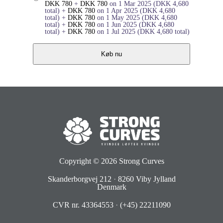
DKK
780
+
DKK
780
on 1 Mar 2025
(
DKK
4,680
total)
+
DKK
780
on 1 Apr 2025
(
DKK
4,680
total)
+
DKK
780
on 1 May 2025
(
DKK
4,680
total)
+
DKK
780
on 1 Jun 2025
(
DKK
4,680
total)
+
DKK
780
on 1 Jul 2025
(
DKK
4,680
total)
Køb nu
Copyright © 2026
Strong Curves
Skanderborgvej 212
·
8260 Viby Jylland
Denmark
CVR nr. 43364553
·
(+45) 22211090