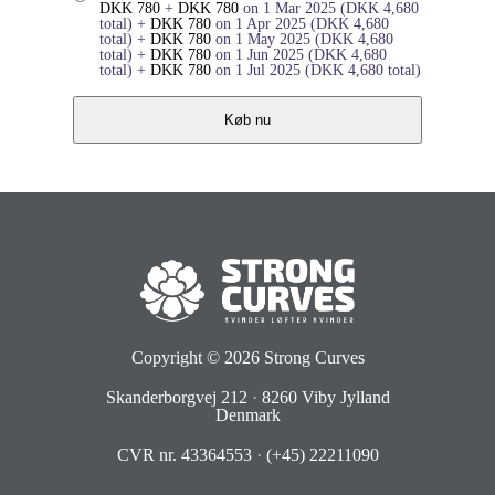
DKK
780
+
DKK
780
on 1 Mar 2025
(
DKK
4,680
total)
+
DKK
780
on 1 Apr 2025
(
DKK
4,680
total)
+
DKK
780
on 1 May 2025
(
DKK
4,680
total)
+
DKK
780
on 1 Jun 2025
(
DKK
4,680
total)
+
DKK
780
on 1 Jul 2025
(
DKK
4,680
total)
Køb nu
Copyright © 2026
Strong Curves
Skanderborgvej 212
·
8260 Viby Jylland
Denmark
CVR nr. 43364553
·
(+45) 22211090