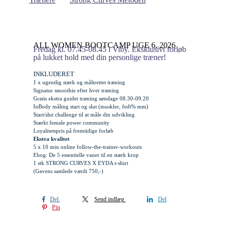
ALL WOMEN BOOTCAMP UGE 6, 2026
Fredag kl. 07.45-08.45 i Viby. Eksklusivt forløb
på lukket hold med din personlige træner!
INKLUDERET
1 x ugentlig stærk og måltrettet træning
Signatur smoothie efter hver træning
Gratis
ekstra
guidet træning søndage 08.30-09.20
InBody måling start og slut (muskler, fedt% mm)
Start/slut challenge til at måle din udvikling
Stærkt female power community
Loyalitetspris på fremtidige forløb
Ekstra kvalitet
5 x 10 min online follow-the-trainer-workouts
Ebog: De 5 essentielle vaner til en stærk krop
1 stk STRONG CURVES X EYDA t-shirt
(Gavens samlede værdi 750,-)
Del
Send indlæg
Del
Pin