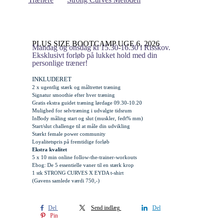
PLUS SIZE BOOTCAMP UGE 6, 2026
Mandag og onsdag kl 15.30-16.30 i Risskov.
Eksklusivt forløb på lukket hold med din
personlige træner!
INKLUDERET
2 x ugentlig stærk og måltrettet træning
Signatur smoothie efter hver træning
Gratis
ekstra
guidet træning lørdage 09.30-10.20
Mulighed for selvtræning i udvalgte tidsrum
InBody måling start og slut (muskler, fedt% mm)
Start/slut challenge til at måle din udvikling
Stærkt female power community
Loyalitetspris på fremtidige forløb
Ekstra kvalitet
5 x 10 min online follow-the-trainer-workouts
Ebog: De 5 essentielle vaner til en stærk krop
1 stk STRONG CURVES X EYDA t-shirt
(Gavens samlede værdi 750,-)
Del
Send indlæg
Del
Pin