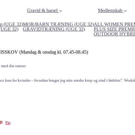
Gravid & barsel
Medlemskab
p (UGE 32)
MOR/BARN TRÆNING (UGE 32)
ALL WOMEN PREM
 (UGE 32)
GRAVIDTRÆNING (UGE 32)
PLUS SIZE PREMI
OUTDOOR HYBRID
KOV (Mandag & onsdag kl. 07.45-08.45)
e med din træner
ce kun for kvinder – hvordan bruger jeg min stærke krop og sind i fødslen”. Works
Pin