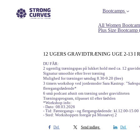
Bootcamps
All Women Bootcam
Plus Size Bootcamp
12 UGERS GRAVIDTRÆNING UGE 2-13 I RISS
DU FÅR:
2 ugentlig træningspas på lukket hold med ca. 12 gravid
Signatur smoothie efter hver træning
Mulighed for træninger søndag 8.30-9.20 (free)
3 timers workshop ved jordemoder Sara Kastrup: ”Safespa
fleregangsfødende*
6 små podcast afsnit om træning under graviditeten
Træningsprogram, tilpasset til efter fødslen
*Workshop info:
- Dato: 08.03.2026
- Tid: Førstegangs - og flergangsfødende: kl.12.00-15.00
- Sted: Workshoppen foregår på Mossøvej 2
Del
Send indlæg
Del