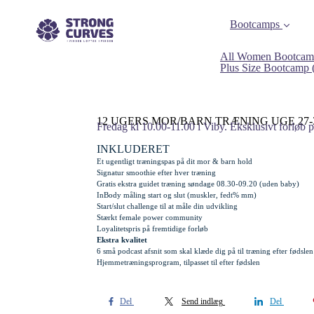
Bootcamps
All Women Bootcam
Plus Size Bootcamp
12 UGERS MOR/BARN TRÆNING UGE 27-
Fredag kl 10.00-11.00 i Viby. Eksklusivt forløb 
INKLUDERET
Et ugentligt træningspas på dit mor & barn hold
Signatur smoothie efter hver træning
Gratis
ekstra
guidet træning søndage 08.30-09.20 (uden baby)
InBody måling start og slut (muskler, fedt% mm)
Start/slut challenge til at måle din udvikling
Stærkt female power community
Loyalitetspris på fremtidige forløb
Ekstra kvalitet
6 små podcast afsnit som skal klæde dig på til træning efter fødslen
Hjemmetræningsprogram, tilpasset til efter fødslen
Del
Send indlæg
Del