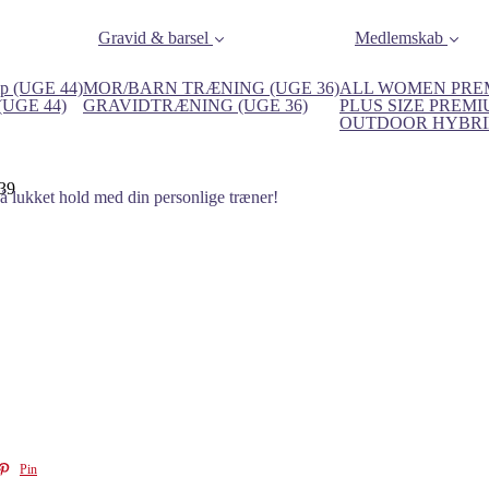
Gravid & barsel
Medlemskab
p (UGE 44)
MOR/BARN TRÆNING (UGE 36)
ALL WOMEN PREM
 (UGE 44)
GRAVIDTRÆNING (UGE 36)
PLUS SIZE PREMI
OUTDOOR HYBRID
39
på lukket hold med din personlige træner!
Pin