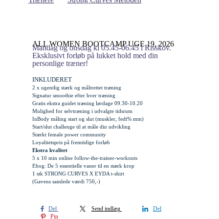
ALL WOMEN BOOTCAMP UGE 19, 2026
Mandag og onsdag kl 05.45-06.45 i Risskov.
Eksklusivt forløb på lukket hold med din
personlige træner!
INKLUDERET
2 x ugentlig stærk og måltrettet træning
Signatur smoothie efter hver træning
Gratis
ekstra
guidet træning lørdage 09.30-10.20
Mulighed for selvtræning i udvalgte tidsrum
InBody måling start og slut (muskler, fedt% mm)
Start/slut challenge til at måle din udvikling
Stærkt female power community
Loyalitetspris på fremtidige forløb
Ekstra kvalitet
5 x 10 min online follow-the-trainer-workouts
Ebog: De 5 essentielle vaner til en stærk krop
1 stk STRONG CURVES X EYDA t-shirt
(Gavens samlede værdi 750,-)
Del
Send indlæg
Del
Pin