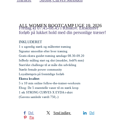
ALL WOMEN BOOTCAMP UGE 19, 2026
Fredag kl 07.45-08.45 i Risskov. Eksklusivt
forløb på lukket hold med din personlige træner!
INKLUDERET
1 x ugentlig stærk og måltrettet træning
Signatur smoothie efter hver træning
Gratis
ekstra
guidet træning søndage 08.30-09.20
InBody måling start og slut (muskler, fedt% mm)
Start/slut challenge til at måle din udvikling
Stærkt female power community
Loyalitetspris på fremtidige forløb
Ekstra kvalitet
5 x 10 min online follow-the-trainer-workouts
Ebog: De 5 essentielle vaner til en stærk krop
1 stk STRONG CURVES X EYDA t-shirt
(Gavens samlede værdi 750,-)
Del
Send indlæg
Del
Pin