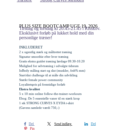
PLUS SIZE BOOTCAMP UGE 19, 2026
Tirsdag og torsdag kl 20.45-21.45 i Risskov.
Eksklusivt forløb på lukket hold med din
personlige træner!
INKLUDERET
2 x ugentlig stærk og måltrettet træning
Signatur smoothie efter hver træning
Gratis
ekstra
guidet træning lørdage 09.30-10.20
Mulighed for selvtræning i udvalgte tidsrum
InBody måling start og slut (muskler, fedt% mm)
Start/slut challenge til at måle din udvikling
Stærkt female power community
Loyalitetspris på fremtidige forløb
Ekstra kvalitet
5 x 10 min online follow-the-trainer-workouts
Ebog: De 5 essentielle vaner til en stærk krop
1 stk STRONG CURVES X EYDA t-shirt
(Gavens samlede værdi 750,-)
Del
Send indlæg
Del
Pin