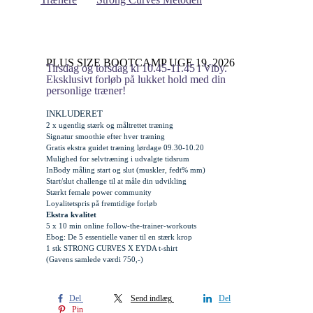
PLUS SIZE BOOTCAMP UGE 19, 2026
Tirsdag og torsdag kl 10.45-11.45 i Viby.
Eksklusivt forløb på lukket hold med din
personlige træner!
INKLUDERET
2 x ugentlig stærk og måltrettet træning
Signatur smoothie efter hver træning
Gratis
ekstra
guidet træning lørdage 09.30-10.20
Mulighed for selvtræning i udvalgte tidsrum
InBody måling start og slut (muskler, fedt% mm)
Start/slut challenge til at måle din udvikling
Stærkt female power community
Loyalitetspris på fremtidige forløb
Ekstra kvalitet
5 x 10 min online follow-the-trainer-workouts
Ebog: De 5 essentielle vaner til en stærk krop
1 stk STRONG CURVES X EYDA t-shirt
(Gavens samlede værdi 750,-)
Del
Send indlæg
Del
Pin