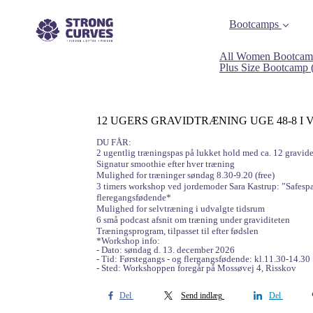
Bootcamps
All Women Bootcam
Plus Size Bootcamp
12 UGERS GRAVIDTRÆNING UGE 48-8 I VIBY 
DU FÅR:
2 ugentlig træningspas på lukket hold med ca. 12 gravid
Signatur smoothie efter hver træning
Mulighed for træninger søndag 8.30-9.20 (free)
3 timers workshop ved jordemoder Sara Kastrup: ”Safespa
fleregangsfødende*
Mulighed for selvtræning i udvalgte tidsrum
6 små podcast afsnit om træning under graviditeten
Træningsprogram, tilpasset til efter fødslen
*Workshop info:
- Dato: søndag d. 13. december 2026
- Tid: Førstegangs - og flergangsfødende: kl.11.30-14.30
- Sted: Workshoppen foregår på Mossøvej 4, Risskov
Del
Send indlæg
Del