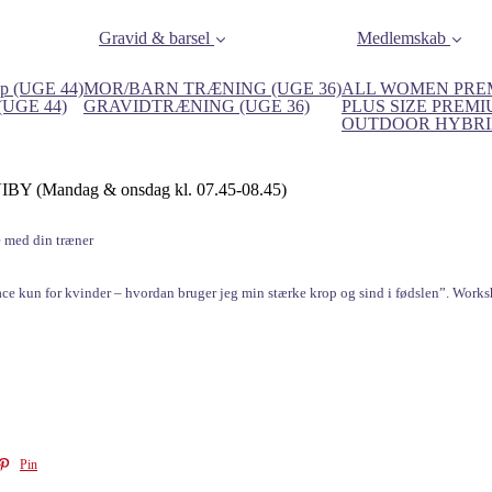
Gravid & barsel
Medlemskab
p (UGE 44)
MOR/BARN TRÆNING (UGE 36)
ALL WOMEN PREM
 (UGE 44)
GRAVIDTRÆNING (UGE 36)
PLUS SIZE PREMI
OUTDOOR HYBRID
(Mandag & onsdag kl. 07.45-08.45)
e med din træner
ce kun for kvinder – hvordan bruger jeg min stærke krop og sind i fødslen”. Works
Pin