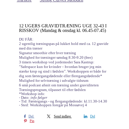
12 UGERS GRAVIDTRÆNING UGE 32-43 I
RISSKOV (Mandag & onsdag kl. 06.45-07.45)
DU FÅR:
2 ugentlig træningspas på lukket hold med ca. 12 gravide
med din træner
Signatur smoothie efter hver træning
Mulighed for træninger søndag 8.30-9.20 (free)
3 timers workshop ved jordemoder Sara Kastrup:
”Safespace kun for kvinder – hvordan bruger jeg min
stærke krop og sind i fødslen”. Workshoppen er både for
dig som førstegangsfødende eller fleregangsfødende*
Mulighed for selvtræning i udvalgte tidsrum
6 små podcast afsnit om træning under graviditeten
Træningsprogram, tilpasset til efter fødslen
*Workshop info:
- Dato:
info følger
- Tid: Førstegangs - og flergangsfødende: kl.11.30-14.30
- Sted: Workshoppen foregår på Mossøvej 4
Del
Send indlæg
Del
Pin