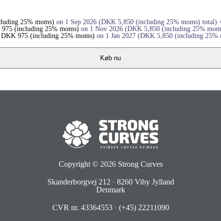
cluding 25% moms)
on 1 Sep 2026
(
DKK
5,850
(including 25% moms)
total)
975
(including 25% moms)
on 1 Nov 2026
(
DKK
5,850
(including 25% mom
+
DKK
975
(including 25% moms)
on 1 Jan 2027
(
DKK
5,850
(including 25%
Køb nu
Copyright © 2026
Strong Curves
Skanderborgvej 212
·
8260 Viby Jylland
Denmark
CVR nr. 43364553
·
(+45) 22211090