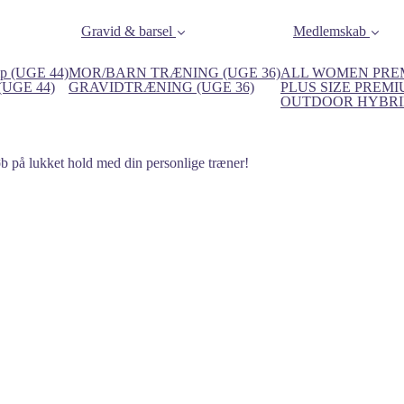
Gravid & barsel
Medlemskab
p (UGE 44)
MOR/BARN TRÆNING (UGE 36)
ALL WOMEN PREM
 (UGE 44)
GRAVIDTRÆNING (UGE 36)
PLUS SIZE PREMI
OUTDOOR HYBRID
øb på lukket hold med din personlige træner!