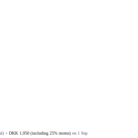
al)
+
DKK
1,050
(including 25% moms)
on 1 Sep