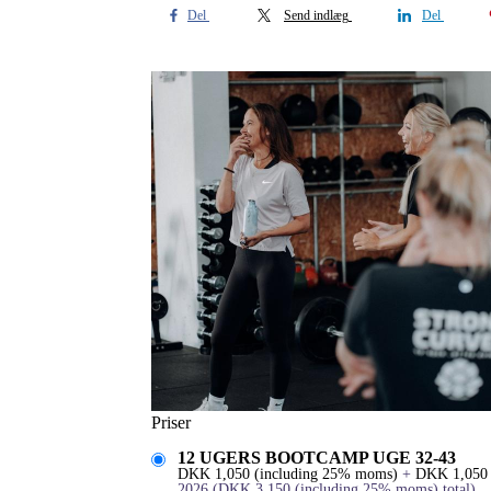
Del
Send indlæg
Del
Priser
12 UGERS BOOTCAMP UGE 32-43
DKK
1,050
(including 25% moms)
+
DKK
1,050
2026
(
DKK
3,150
(including 25% moms)
total)