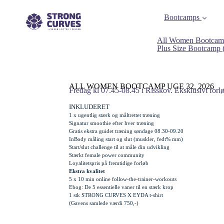
Bootcamps
All Women Bootcam
Plus Size Bootcamp
ALL WOMEN BOOTCAMP UGE 32, 2026
Fredag kl 07.45-08.45 i Risskov. Eksklusivt forl
INKLUDERET
1 x ugentlig stærk og måltrettet træning
Signatur smoothie efter hver træning
Gratis
ekstra
guidet træning søndage 08.30-09.20
InBody måling start og slut (muskler, fedt% mm)
Start/slut challenge til at måle din udvikling
Stærkt female power community
Loyalitetspris på fremtidige forløb
Ekstra kvalitet
5 x 10 min online follow-the-trainer-workouts
Ebog: De 5 essentielle vaner til en stærk krop
1 stk STRONG CURVES X EYDA t-shirt
(Gavens samlede værdi 750,-)