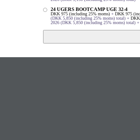
24 UGERS BOOTCAMP UGE 32-4
DKK
975
(including 25% moms)
+
DKK
975
(in
(
DKK
5,850
(including 25% moms)
total)
+
DKK
2026
(
DKK
5,850
(including 25% moms)
total)