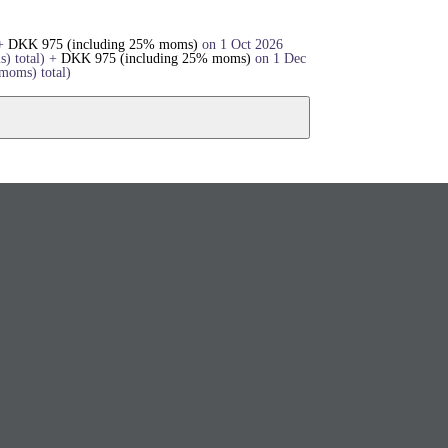
+
DKK
975
(including 25% moms)
on 1 Oct 2026
s)
total)
+
DKK
975
(including 25% moms)
on 1 Dec
 moms)
total)