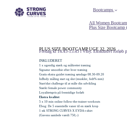
Bootcamps
All Women Bootcam
Plus Size Bootcamp
PLUS SIZE BOOTCAMP UGE 32, 2026
Fredag kl 14.45-15.45 i Viby. Eksklusivt forløb 
INKLUDERET
1 x ugentlig stærk og måltrettet træning
Signatur smoothie efter hver træning
Gratis
ekstra
guidet træning søndage 08.30-09.20
InBody måling start og slut (muskler, fedt% mm)
Start/slut challenge til at måle din udvikling
Stærkt female power community
Loyalitetspris på fremtidige forløb
Ekstra kvalitet
5 x 10 min online follow-the-trainer-workouts
Ebog: De 5 essentielle vaner til en stærk krop
1 stk STRONG CURVES X EYDA t-shirt
(Gavens samlede værdi 750,-)