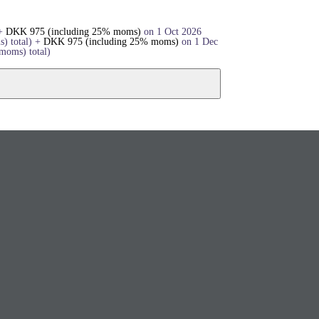
+
DKK
975
(including 25% moms)
on 1 Oct 2026
s)
total)
+
DKK
975
(including 25% moms)
on 1 Dec
 moms)
total)