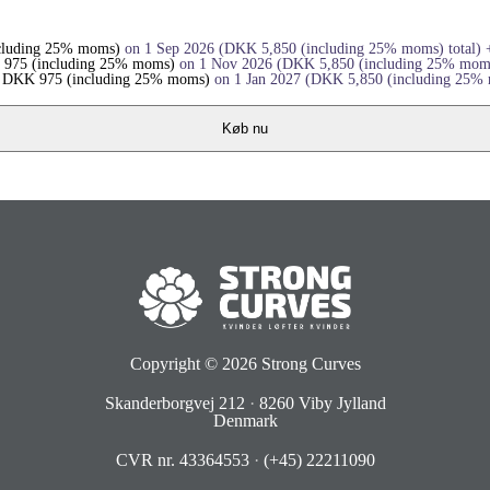
cluding 25% moms)
on 1 Sep 2026
(
DKK
5,850
(including 25% moms)
total)
975
(including 25% moms)
on 1 Nov 2026
(
DKK
5,850
(including 25% mom
+
DKK
975
(including 25% moms)
on 1 Jan 2027
(
DKK
5,850
(including 25%
Køb nu
Copyright © 2026
Strong Curves
Skanderborgvej 212
·
8260 Viby Jylland
Denmark
CVR nr. 43364553
·
(+45) 22211090