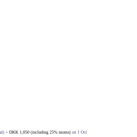
al)
+
DKK
1,050
(including 25% moms)
on 1 Oct