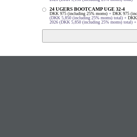
24 UGERS BOOTCAMP UGE 32-4
DKK
975
(including 25% moms)
+
DKK
975
(in
(
DKK
5,850
(including 25% moms)
total)
+
DKK
2026
(
DKK
5,850
(including 25% moms)
total)