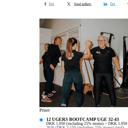
Del
Send indlæg
Del
Priser
12 UGERS BOOTCAMP UGE 32-43
DKK
1,050
(including 25% moms)
+
DKK
1,050
2026
(
DKK
3,150
(including 25% moms)
total)