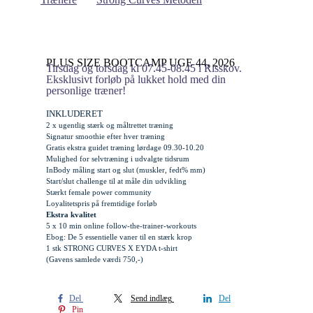
PLUS SIZE BOOTCAMP UGE 44, 2026
Tirsdag og torsdag kl 07.45-08.45 i Risskov.
Eksklusivt forløb på lukket hold med din
personlige træner!
INKLUDERET
2 x ugentlig stærk og måltrettet træning
Signatur smoothie efter hver træning
Gratis
ekstra
guidet træning lørdage 09.30-10.20
Mulighed for selvtræning i udvalgte tidsrum
InBody måling start og slut (muskler, fedt% mm)
Start/slut challenge til at måle din udvikling
Stærkt female power community
Loyalitetspris på fremtidige forløb
Ekstra kvalitet
5 x 10 min online follow-the-trainer-workouts
Ebog: De 5 essentielle vaner til en stærk krop
1 stk STRONG CURVES X EYDA t-shirt
(Gavens samlede værdi 750,-)
Del
Send indlæg
Del
Pin