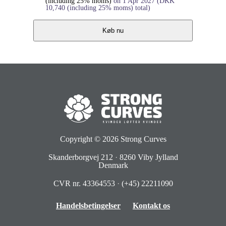
(including 25% moms)
on 1 Apr 2027
(
DKK
10,740
(including 25% moms)
total)
Køb nu
Copyright © 2026
Strong Curves
Skanderborgvej 212
·
8260 Viby Jylland
Denmark
CVR nr. 43364553
·
(+45) 22211090
Handelsbetingelser
Kontakt os