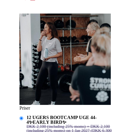
Priser
12 UGERS BOOTCAMP UGE 44-
4✨EARLY BIRD✨
DKK
2,100
(including 25% moms)
+
DKK
2,100
(including 25% moms)
on 1 Jan 2027
(
DKK
6,300