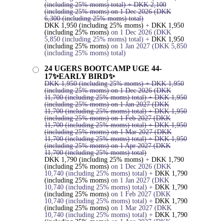
(including 25% moms)
total)
+
DKK
2,100
(including 25% moms)
on 1 Dec 2026
(
DKK
6,300
(including 25% moms)
total)
DKK
1,950
(including 25% moms)
+
DKK
1,950
(including 25% moms)
on 1 Dec 2026
(
DKK
5,850
(including 25% moms)
total)
+
DKK
1,950
(including 25% moms)
on 1 Jan 2027
(
DKK
5,850
(including 25% moms)
total)
24 UGERS BOOTCAMP UGE 44-
17✨EARLY BIRD✨
DKK
1,950
(including 25% moms)
+
DKK
1,950
(including 25% moms)
on 1 Dec 2026
(
DKK
11,700
(including 25% moms)
total)
+
DKK
1,950
(including 25% moms)
on 1 Jan 2027
(
DKK
11,700
(including 25% moms)
total)
+
DKK
1,950
(including 25% moms)
on 1 Feb 2027
(
DKK
11,700
(including 25% moms)
total)
+
DKK
1,950
(including 25% moms)
on 1 Mar 2027
(
DKK
11,700
(including 25% moms)
total)
+
DKK
1,950
(including 25% moms)
on 1 Apr 2027
(
DKK
11,700
(including 25% moms)
total)
DKK
1,790
(including 25% moms)
+
DKK
1,790
(including 25% moms)
on 1 Dec 2026
(
DKK
10,740
(including 25% moms)
total)
+
DKK
1,790
(including 25% moms)
on 1 Jan 2027
(
DKK
10,740
(including 25% moms)
total)
+
DKK
1,790
(including 25% moms)
on 1 Feb 2027
(
DKK
10,740
(including 25% moms)
total)
+
DKK
1,790
(including 25% moms)
on 1 Mar 2027
(
DKK
10,740
(including 25% moms)
total)
+
DKK
1,790