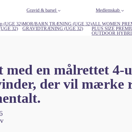
Gravid & barsel
Medlemskab
p (UGE 32)
MOR/BARN TRÆNING (UGE 32)
ALL WOMEN PREM
 (UGE 32)
GRAVIDTRÆNING (UGE 32)
PLUS SIZE PREMI
OUTDOOR HYBRID
t med en målrettet 4-u
nder, der vil mærke re
entalt.
6
ov